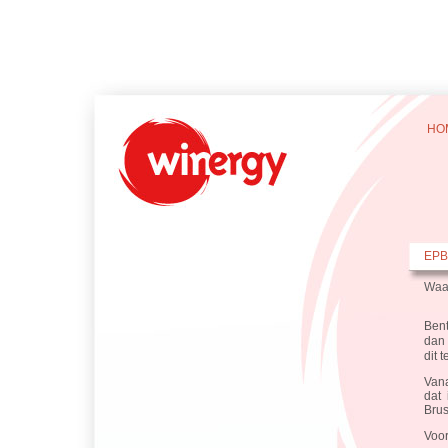
HO
EPB
Waa
Bent
dan
dit 
Vana
dat 
Brus
Voor